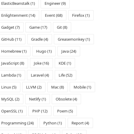
ElasticBeanstalk (1)
Engineer (9)
Enlightenment (14)
Event (68)
Firefox (1)
Gadget (7)
Game (17)
Git (8)
GitHub (11)
Gradle (4)
Greasemonkey (1)
Homebrew (1)
Hugo (1)
Java (24)
JavaScript (8)
Joke (16)
KDE (1)
Lambda (1)
Laravel (4)
Life (52)
Linux (5)
LLVM (2)
Mac (8)
Mobile (1)
MySQL (2)
Netlify (1)
Obsolete (4)
OpenSSL (1)
PHP (12)
Poem (5)
Programming (24)
Python (1)
Report (4)