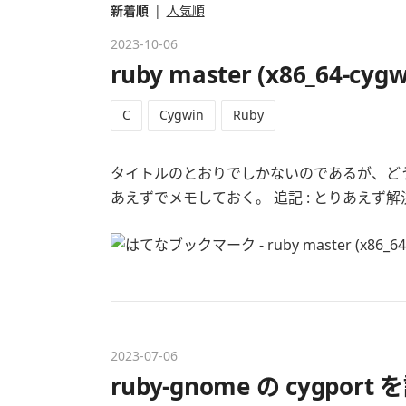
新着順
人気順
2023
-
10
-
06
ruby master (x86_64
C
Cygwin
Ruby
タイトルのとおりでしかないのであるが、ど
あえずでメモしておく。 追記 : とりあえず解決しまし
2023
-
07
-
06
ruby-gnome の cygpor