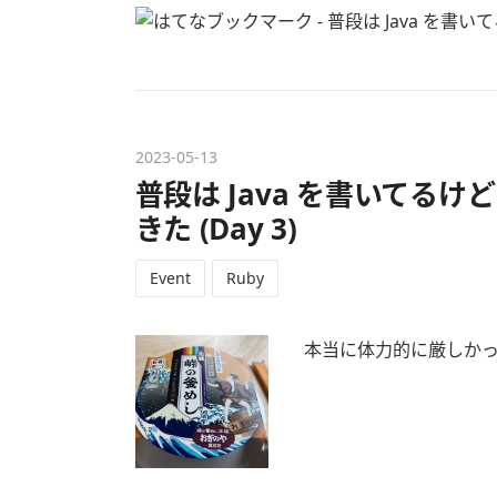
2023
-
05
-
13
普段は Java を書いてるけど R
きた (Day 3)
Event
Ruby
本当に体力的に厳しか