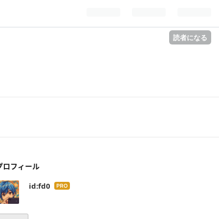
読者になる
プロフィール
id:fd0
はて
なブ
ログ