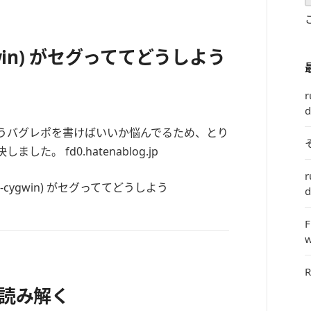
-cygwin) がセグっててどうしよう
r
d
うバグレポを書けばいいか悩んでるため、とり
た。 fd0.hatenablog.jp
r
d
F
w
R
t を読み解く