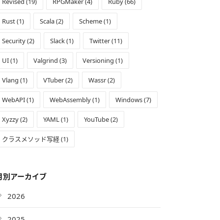
Revised (19)
RPGMaker (4)
Ruby (66)
Rust (1)
Scala (2)
Scheme (1)
Security (2)
Slack (1)
Twitter (11)
UI (1)
Valgrind (3)
Versioning (1)
Vlang (1)
VTuber (2)
Wassr (2)
WebAPI (1)
WebAssembly (1)
Windows (7)
Xyzzy (2)
YAML (1)
YouTube (2)
クラスメソッド写経 (1)
月別アーカイブ
2026
2025