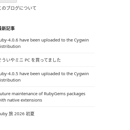
Pro
このブログについて
最新記事
uby-4.0.6 have been uploaded to the Cygwin
istribution
そういやミニ PC を買ってました
uby-4.0.5 have been uploaded to the Cygwin
istribution
uture maintenance of RubyGems packages
ith native extensions
uby 旅 2026 初夏